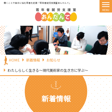
働くことや自立に悩む若者を応援
「若年者就労支援室あんだんて」
HOME
新着情報
お知らせ
わたしらしく生きる～現代美術家の生き方に学ぶ～
新着情報